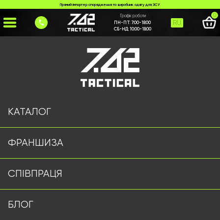
Прямий імпортер спорядження та виробник одягу для ЗСУ
0
Графік роботи
RU
ПН-ПТ:
7:00-18:00
СБ-НД:
10:00-18:00
Головна
>
Каталог
>
Футболки
>
Футболка 5.11 олива
КАТАЛОГ
ФРАНШИЗА
СПІВПРАЦЯ
БЛОГ