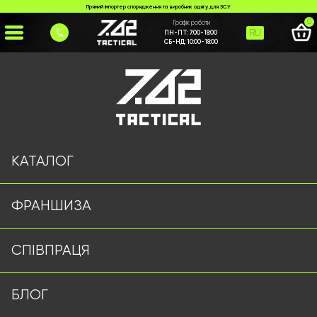
Прямий імпортер спорядження та виробник одягу для ЗСУ
0
Графік роботи
RU
ПН-ПТ:
7:00-18:00
СБ-НД:
10:00-18:00
Головна
>
Каталог
>
>
patriotychne-khudi-usarmy
Сторінку не знайдено
КАТАЛОГ
ФРАНШИЗА
Військовий одяг оптом | Військова форма від виробника
СПІВПРАЦЯ
7.62 Tactical
Підписуйтесь на наш Telegram канал
БЛОГ