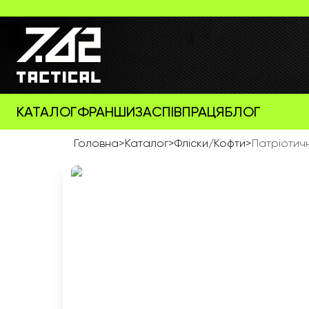
КАТАЛОГ
ФРАНШИЗА
СПІВПРАЦЯ
БЛОГ
Головна
>
Каталог
>
Фліски/Кофти
>
Патріотичн