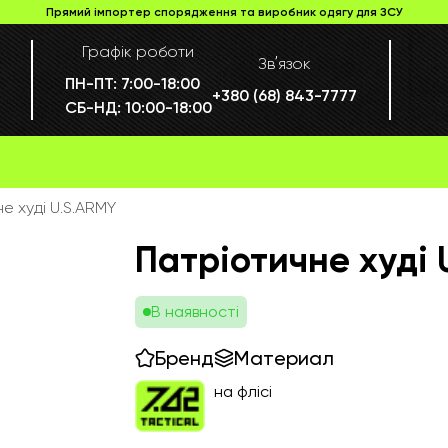
Прямий імпортер спорядження та виробник одягу для ЗСУ
Графік роботи
Звʼязок
ПН-ПТ:
7:00-18:00
+380 (68) 843-7777
СБ-НД:
10:00-18:00
е худі U.S.ARMY
Патріотичне худі 
В наявності
Бренд
Материал
на флісі