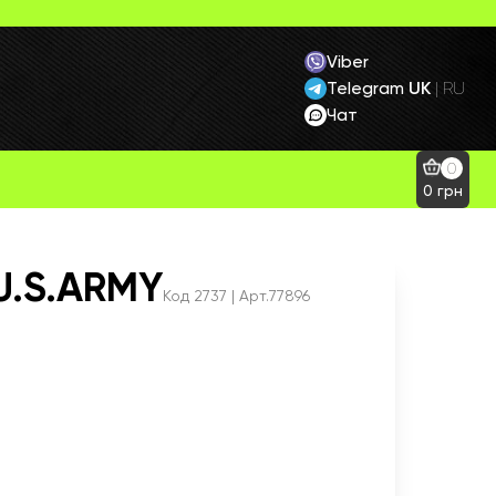
Viber
Telegram
UK
|
RU
Чат
0
0
грн
U.S.ARMY
Код
2737
| Арт.77896