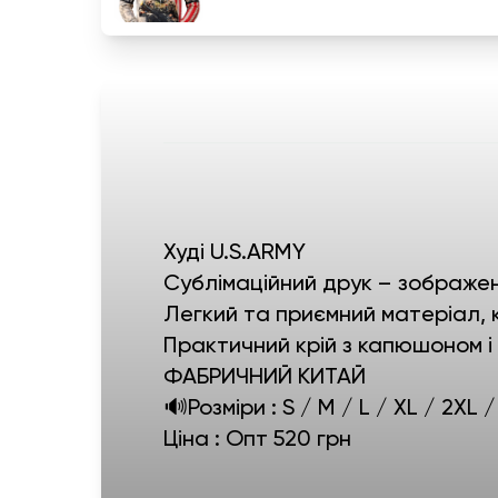
Худі U.S.ARMY
Сублімаційний друк – зображен
Легкий та приємний матеріал, 
Практичний крій з капюшоном 
ФАБРИЧНИЙ КИТАЙ
🔊Розміри : S / M / L / XL / 2XL 
Ціна : Опт 520 грн