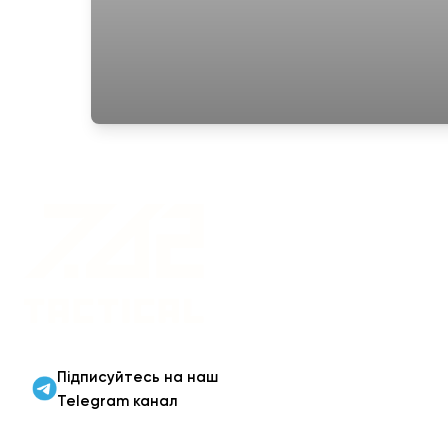
Військовий одяг оптом |
Військова форма від
виробника 7.62 Tactical
Підписуйтесь на наш
Telegram канал