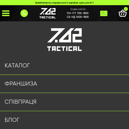
Прямий імпортер спорядження та виробник одягу для ЗСУ
0
Графік роботи
RU
ПН-ПТ:
7:00-18:00
СБ-НД:
10:00-18:00
Головна
>
Каталог
>
Фліски/Кофти
>
Патріотичне худі “Україна”
КАТАЛОГ
ФРАНШИЗА
СПІВПРАЦЯ
БЛОГ