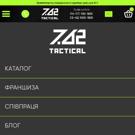
Прямий імпортер спорядження та виробник одягу для ЗСУ
0
Графік роботи
RU
ПН-ПТ:
7:00-18:00
СБ-НД:
10:00-18:00
Головна
>
Каталог
>
Фліски/Кофти
>
Гольф М16 7.62 Tactical олива
КАТАЛОГ
ФРАНШИЗА
СПІВПРАЦЯ
БЛОГ