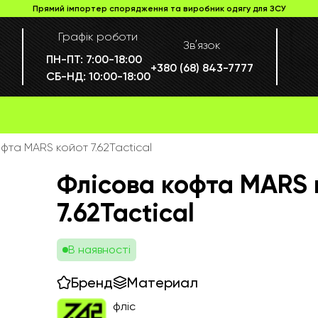
Прямий імпортер спорядження та виробник одягу для ЗСУ
Графік роботи
Звʼязок
ПН-ПТ:
7:00-18:00
+380 (68) 843-7777
СБ-НД:
10:00-18:00
фта MARS койот 7.62Tactical
Флісова кофта MARS 
7.62Tactical
В наявності
Бренд
Материал
фліс