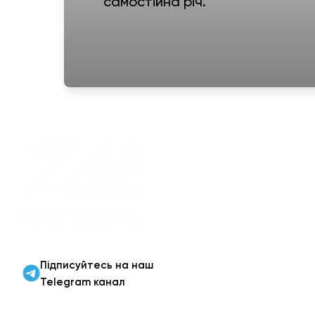
самостійна річ.
Військовий одяг оптом |
Військова форма від
виробника 7.62 Tactical
Підписуйтесь на наш
Telegram канал