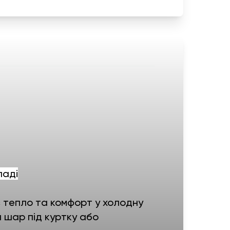
ладі
є тепло та комфорт у холодну
ий шар під куртку або