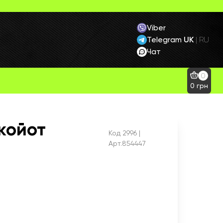
Viber
Telegram
UK
|
RU
Чат
0
0
грн
койот
Код
2996
|
Арт.854447