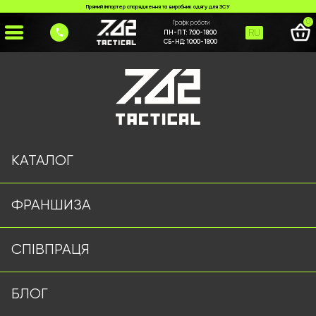
Прямий імпортер спорядження та виробник одягу для ЗСУ
0
Графік роботи
RU
ПН-ПТ:
7:00-18:00
СБ-НД:
10:00-18:00
Головна
>
Каталог
>
>
flisova-kofta-mars-chorna-762tactical
Сторінку не знайдено
КАТАЛОГ
ФРАНШИЗА
Військовий одяг оптом | Військова форма від виробника
СПІВПРАЦЯ
7.62 Tactical
Підписуйтесь на наш Telegram канал
БЛОГ