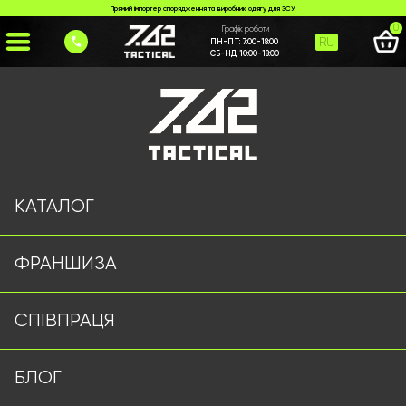
Прямий імпортер спорядження та виробник одягу для ЗСУ
0
Графік роботи
RU
ПН-ПТ:
7:00-18:00
СБ-НД:
10:00-18:00
Головна
>
Каталог
>
>
flisova-kofta-mars-762-tactical-koiot
Сторінку не знайдено
КАТАЛОГ
ФРАНШИЗА
Військовий одяг оптом | Військова форма від виробника
СПІВПРАЦЯ
7.62 Tactical
Підписуйтесь на наш Telegram канал
БЛОГ