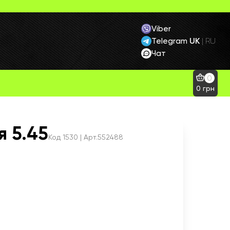
Viber
Telegram
UK
|
RU
Чат
0
0
грн
я 5.45
Код
1530
| Арт.552488