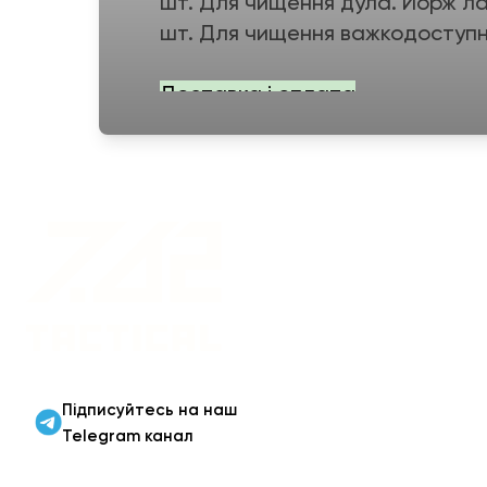
шт. Для чищення дула. Йорж ла
шт. Для чищення важкодоступни
Доставка і оплата
Працюємо виключно за умов пов
зручному месенджері чи по тел
Доставка Новою поштою за тар
Відправка здійснюється кожен 
Військовий одяг оптом |
Військова форма від
виробника 7.62 Tactical
Підписуйтесь на наш
Telegram канал