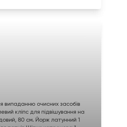
ння випаданню очисних засобів
левий кліпс для підвішування на
овий, 80 см. Йорж латунний 1