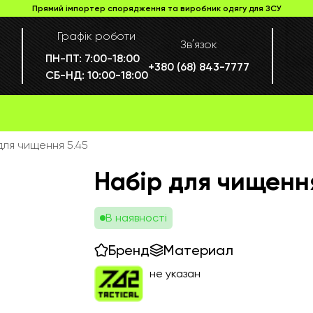
Прямий імпортер спорядження та виробник одягу для ЗСУ
Графік роботи
Звʼязок
ПН-ПТ:
7:00-18:00
+380 (68) 843-7777
СБ-НД:
10:00-18:00
для чищення 5.45
Набір для чищенн
В наявності
Бренд
Материал
не указан