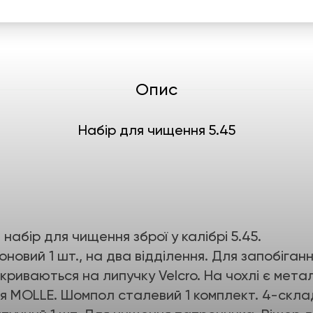
Опис
Набір для чищення 5.45
набір для чищення зброї у калібрі 5.45.
новий 1 шт., на два відділення. Для запобіга
акриваються на липучку Velcro. На чохлі є мета
ня MOLLE. Шомпол сталевий 1 комплект. 4-склад