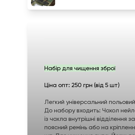
Набір для чищення зброї
Ціна опт: 250 грн (від 5 шт)
Легкий універсальний польовий 
До набору входить: Чохол нейло
із чохла внутрішні відділення з
поясний ремінь або на кріплен