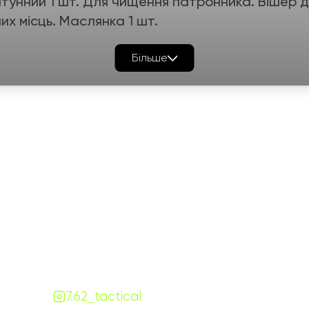
тунний 1 шт. Для чищення патронника. Вішер д
х місць. Маслянка 1 шт.
Більше
ної оплати на реквізити, після замовлення мен
ефону.
ифами , послуги доставки сплачує покупець .
день.
Графік роботи
На
ПН-ПТ:
7:00-18:00
СБ-НД:
10:00-18:00
Контакти
+380 (68) 843-7777
Viber
Telegram
Чат
7.62.tactical.opt@gmail.com
Одеса, Україна
7.62_tactical