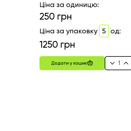
Ціна за одиницю
:
250
грн
Ціна за упаковку
5
од
:
1250
грн
1
Додати у кошик