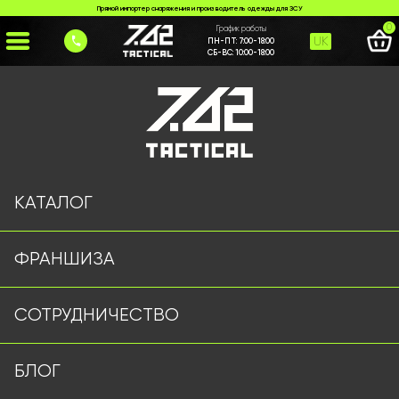
Прямой импортер снаряжения и производитель одежды для ЗСУ
0
График работы
UK
ПН-ПТ:
7:00-18:00
СБ-ВС:
10:00-18:00
Главная
>
Каталог
>
>
remin-1kh-2kh-tochkovyi-multykam
Страница не найдена
КАТАЛОГ
ФРАНШИЗА
Военная одежда оптом | Военная форма от
СОТРУДНИЧЕСТВО
производителя 7.62 Tactical
Подписывайтесь на наш Telegram канал
БЛОГ