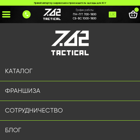
Прямой импортер снаряжения и производитель одежды для ЗСУ
0
График работы
UK
ПН-ПТ:
7:00-18:00
СБ-ВС:
10:00-18:00
Главная
>
Каталог
>
Збройові ремені / кабури
>
*Кобура під ПМ*
КАТАЛОГ
ФРАНШИЗА
СОТРУДНИЧЕСТВО
БЛОГ