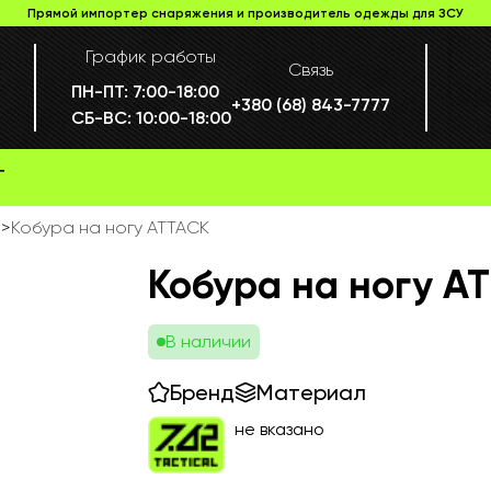
Прямой импортер снаряжения и производитель одежды для ЗСУ
График работы
Связь
ПН-ПТ:
7:00-18:00
+380 (68) 843-7777
СБ-ВС:
10:00-18:00
Г
и
>
Кобура на ногу ATTACK
Кобура на ногу A
В наличии
Бренд
Материал
не вказано