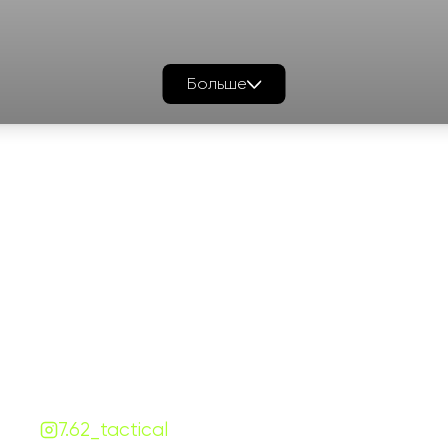
Больше
График работы
Навигаци
ПН-ПТ:
7:00-18:00
Катало
СБ-ВС:
10:00-18:00
Франш
Контакты
Сотруд
+380 (68) 843-7777
Блог
Viber
Telegram
Чат
7.62.tactical.opt@gmail.com
Одесса, Украина
7.62_tactical