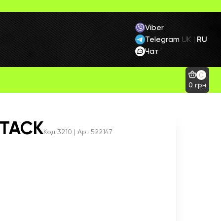
Viber
Telegram
RU
UK
|
Чат
0
0
грн
TTACK
Код
3210
| Арт.522147