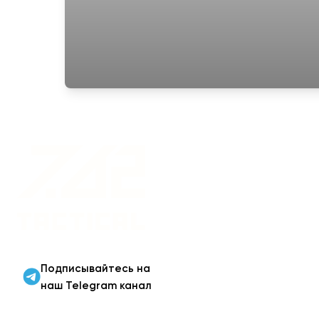
Военная одежда оптом
| Военная форма от
производителя 7.62
Tactical
Подписывайтесь на
наш Telegram канал