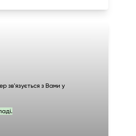
р зв'язується з Вами у
ладі.