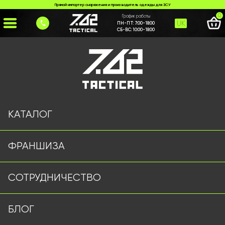
Прямой импортер снаряжения и производитель одежды для ЗСУ
0
График работы
UK
ПН-ПТ:
7:00-18:00
СБ-ВС:
10:00-18:00
Главная
>
Каталог
>
Военные Рубашки
>
Зимний Анорак черный
КАТАЛОГ
ФРАНШИЗА
СОТРУДНИЧЕСТВО
БЛОГ