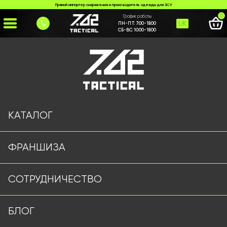
Прямой импортер снаряжения и производитель одежды для ЗСУ
0
График работы
UK
ПН-ПТ:
7:00-18:00
СБ-ВС:
10:00-18:00
Главная
>
Каталог
>
Военные Рубашки
>
Сорочка у клітинку 7.62 tactical
КАТАЛОГ
ФРАНШИЗА
СОТРУДНИЧЕСТВО
БЛОГ