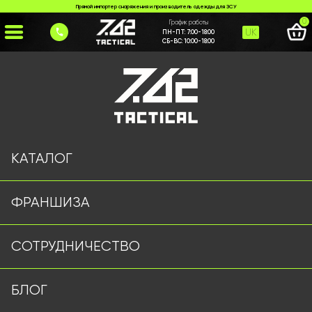
Прямой импортер снаряжения и производитель одежды для ЗСУ
0
График работы
UK
ПН-ПТ:
7:00-18:00
СБ-ВС:
10:00-18:00
Главная
>
Каталог
>
Военные Рубашки
>
Сорочка міні ріп-стоп сіра
КАТАЛОГ
ФРАНШИЗА
СОТРУДНИЧЕСТВО
БЛОГ