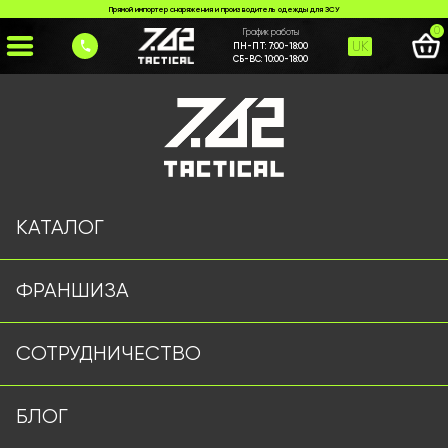
Прямой импортер снаряжения и производитель одежды для ЗСУ
0
График работы
UK
ПН-ПТ:
7:00-18:00
СБ-ВС:
10:00-18:00
Главная
>
Каталог
>
Термобелье
>
Термобілизна Canada Goose
КАТАЛОГ
ФРАНШИЗА
СОТРУДНИЧЕСТВО
БЛОГ