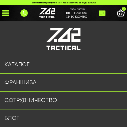
Прямой импортер снаряжения и производитель одежды для ЗСУ
0
График работы
UK
ПН-ПТ:
7:00-18:00
СБ-ВС:
10:00-18:00
Главная
>
Каталог
>
Термобелье
>
Термобелье 5.11 олива
КАТАЛОГ
ФРАНШИЗА
СОТРУДНИЧЕСТВО
БЛОГ