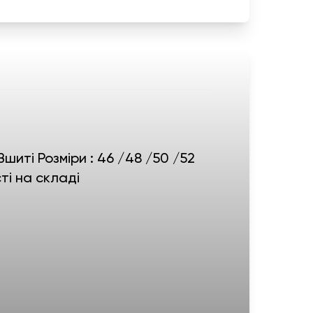
шиті Розміри : 46 /48 /50 /52
ті на складі