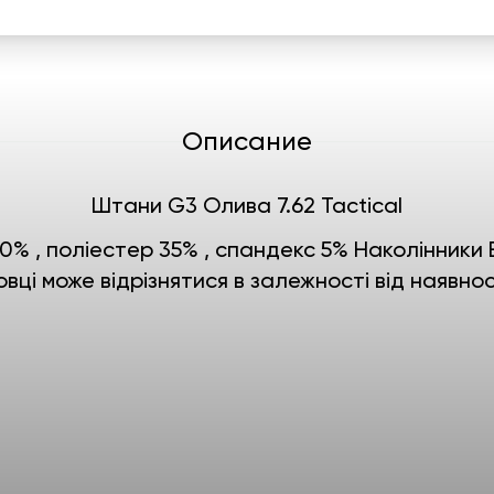
Описание
Штани G3 Олива 7.62 Tactical
0% , поліестер 35% , спандекс 5% Наколінники В
овці може відрізнятися в залежності від наявнос