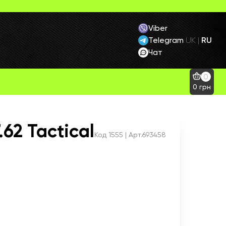
Viber
Telegram
RU
UK
|
Чат
0
0
грн
62 Tactical
Код
1555
| Арт.693458