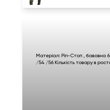
Матеріал: Ріп-Стоп , бавовна 6
/54 /56 Кількість товару в рост