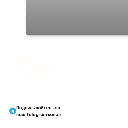
Военная одежда оптом
| Военная форма от
производителя 7.62
Tactical
Подписывайтесь на
наш Telegram канал