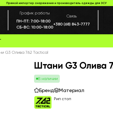
Прямой импортер снаряжения и производитель одежды для ЗСУ
График работы
Связь
ПН-ПТ:
7:00-18:00
+380 (68) 843-7777
СБ-ВС:
10:00-18:00
Г
и G3 Олива 7.62 Tactical
Штани G3 Олива 7.
В наличии
Бренд
Материал
Рип стоп