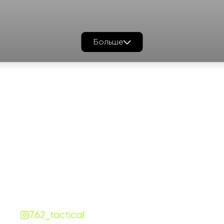
Больше
График работы
Навигаци
ПН-ПТ:
7:00-18:00
Катало
СБ-ВС:
10:00-18:00
Франш
Контакты
Сотруд
+380 (68) 843-7777
Блог
Viber
Telegram
Чат
7.62.tactical.opt@gmail.com
Одесса, Украина
7.62_tactical