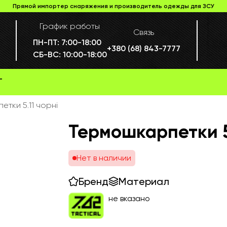
Прямой импортер снаряжения и производитель одежды для ЗСУ
График работы
Связь
ПН-ПТ:
7:00-18:00
+380 (68) 843-7777
СБ-ВС:
10:00-18:00
Г
тки 5.11 чорні
Термошкарпетки 5
Нет в наличии
Бренд
Материал
не вказано