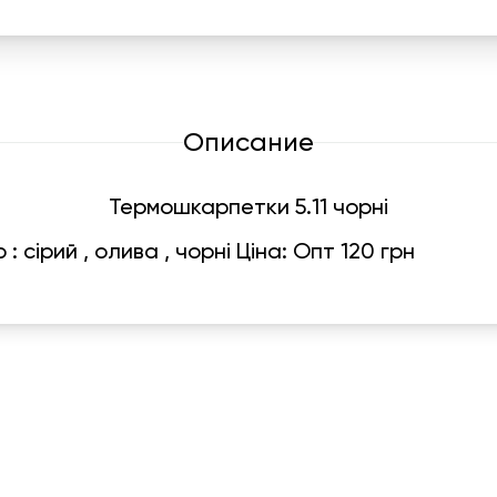
Описание
Термошкарпетки 5.11 чорні
: сірий , олива , чорні Ціна: Опт 120 грн
График работы
Навигаци
ПН-ПТ:
7:00-18:00
Катало
СБ-ВС:
10:00-18:00
Франш