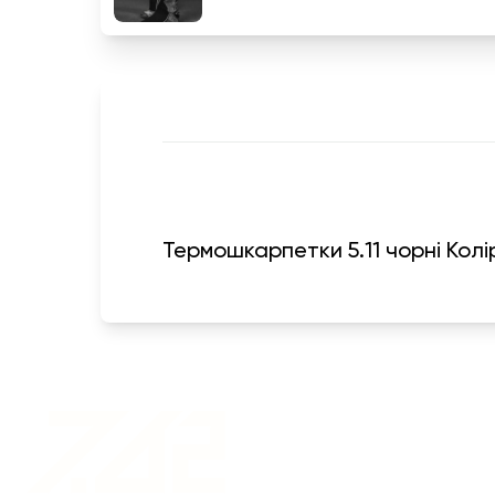
Термошкарпетки 5.11 чорні Колір 
Военная одежда оптом
| Военная форма от
производителя 7.62