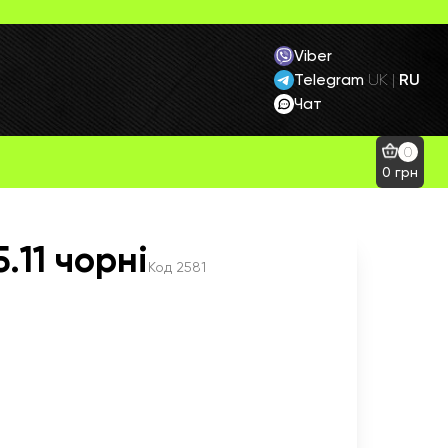
Viber
Telegram
RU
UK
|
Чат
0
0
грн
.11 чорні
Код
2581