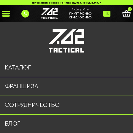
Прямой импортер снаряжения и производитель одежды для ЗСУ
0
График работы
UK
ПН-ПТ:
7:00-18:00
СБ-ВС:
10:00-18:00
Главная
>
Каталог
>
Тактические Штаны
>
Тактические штаны YINREN хакки
КАТАЛОГ
ФРАНШИЗА
СОТРУДНИЧЕСТВО
БЛОГ