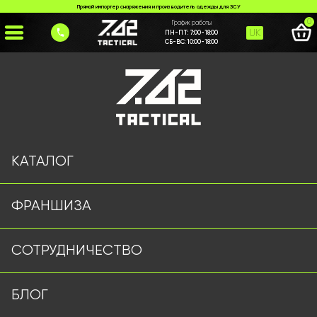
Прямой импортер снаряжения и производитель одежды для ЗСУ
0
График работы
UK
ПН-ПТ:
7:00-18:00
СБ-ВС:
10:00-18:00
Главная
>
Каталог
>
Тактические Штаны
>
Тактические штаны YINREN черные
КАТАЛОГ
ФРАНШИЗА
СОТРУДНИЧЕСТВО
БЛОГ