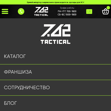
Прямой импортер снаряжения и производитель одежды для ЗСУ
0
График работы
UK
ПН-ПТ:
7:00-18:00
СБ-ВС:
10:00-18:00
Главная
>
Каталог
>
Тактическая Обувь
>
Тактичні берці UZMA олива
КАТАЛОГ
ФРАНШИЗА
СОТРУДНИЧЕСТВО
БЛОГ