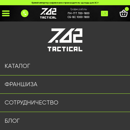
Прямой импортер снаряжения и производитель одежды для ЗСУ
0
График работы
UK
ПН-ПТ:
7:00-18:00
СБ-ВС:
10:00-18:00
Главная
>
Каталог
>
Підсумки
>
Сумка скиду піксель
КАТАЛОГ
ФРАНШИЗА
СОТРУДНИЧЕСТВО
БЛОГ