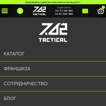
Прямой импортер снаряжения и производитель одежды для ЗСУ
0
График работы
UK
ПН-ПТ:
7:00-18:00
СБ-ВС:
10:00-18:00
Главная
>
Каталог
>
Рюкзаки и Сумки
>
Сумка 7.62 Tactical мультикам
КАТАЛОГ
ФРАНШИЗА
СОТРУДНИЧЕСТВО
БЛОГ