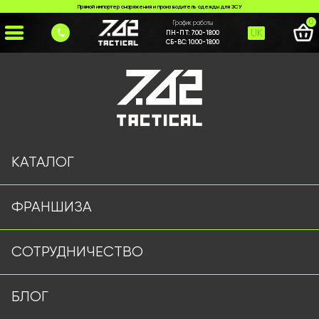
Прямой импортер снаряжения и производитель одежды для ЗСУ
0
График работы
UK
ПН-ПТ:
7:00-18:00
СБ-ВС:
10:00-18:00
Главная
>
Каталог
>
Тактические Штаны
>
Штани S.ARCON олива
КАТАЛОГ
ФРАНШИЗА
СОТРУДНИЧЕСТВО
БЛОГ