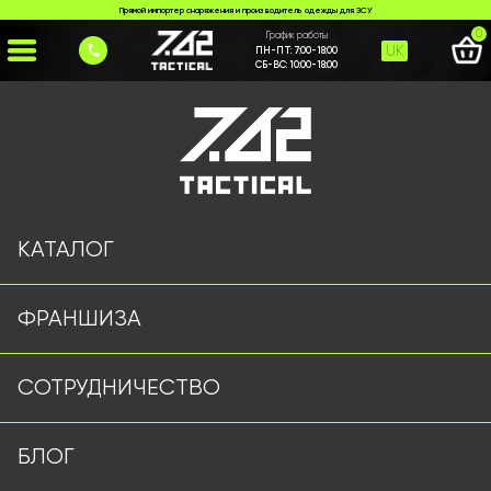
Прямой импортер снаряжения и производитель одежды для ЗСУ
0
График работы
UK
ПН-ПТ:
7:00-18:00
СБ-ВС:
10:00-18:00
Главная
>
Каталог
>
Тактические Штаны
>
Штани R2 7.62 Tactical піксель
КАТАЛОГ
ФРАНШИЗА
СОТРУДНИЧЕСТВО
БЛОГ