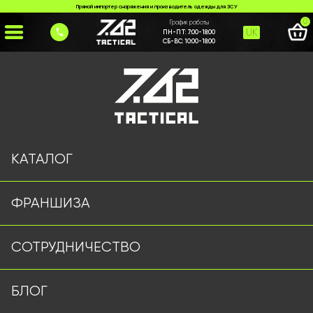
Прямой импортер снаряжения и производитель одежды для ЗСУ
0
График работы
UK
ПН-ПТ:
7:00-18:00
СБ-ВС:
10:00-18:00
Главная
>
Каталог
>
Рюкзаки и Сумки
>
Рюкзак тактический 110 л ЧЕРНЫЙ
КАТАЛОГ
ФРАНШИЗА
СОТРУДНИЧЕСТВО
БЛОГ