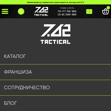
Прямой импортер снаряжения и производитель одежды для ЗСУ
0
График работы
UK
ПН-ПТ:
7:00-18:00
СБ-ВС:
10:00-18:00
Главная
>
Каталог
>
Рюкзаки и Сумки
>
Рюкзак чорний сітка
КАТАЛОГ
ФРАНШИЗА
СОТРУДНИЧЕСТВО
БЛОГ