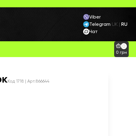
Viber
Telegram
RU
UK
|
Чат
0
0
грн
ок
Код
1718
| Арт.866644