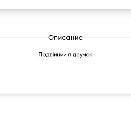
Описание
Подвійний підсумок
График работы
Навигаци
ПН-ПТ:
7:00-18:00
Катало