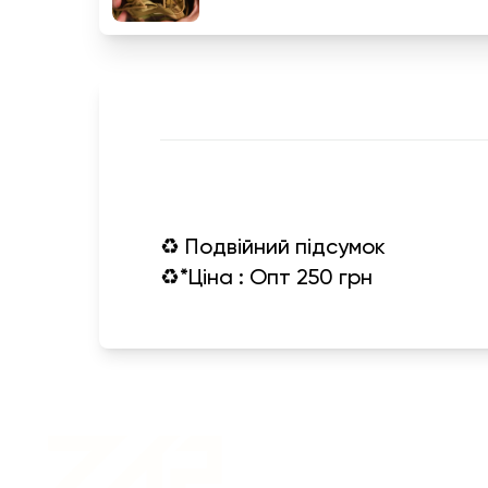
♻️ Подвійний підсумок
♻️*Ціна : Опт 250 грн
Военная одежда оптом
| Военная форма от