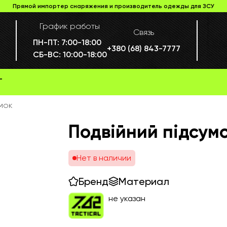
Прямой импортер снаряжения и производитель одежды для ЗСУ
График работы
Связь
ПН-ПТ:
7:00-18:00
+380 (68) 843-7777
СБ-ВС:
10:00-18:00
Г
умок
Подвійний підсум
Нет в наличии
Бренд
Материал
не указан