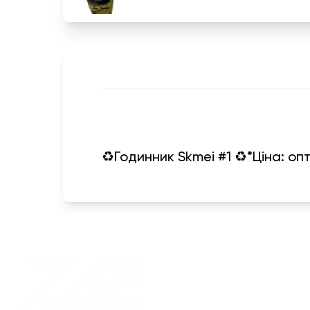
♻️Годинник Skmei #1 ♻️*Ціна: оп
Военная одежда оптом
| Военная форма от
производителя 7.62