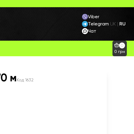
Viber
Telegram
RU
UK
|
Чат
0
0
грн
70 м
Код
1632