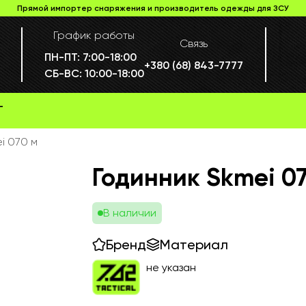
Прямой импортер снаряжения и производитель одежды для ЗСУ
График работы
Связь
ПН-ПТ:
7:00-18:00
+380 (68) 843-7777
СБ-ВС:
10:00-18:00
Г
i 070 м
Годинник Skmei 0
В наличии
Бренд
Материал
не указан