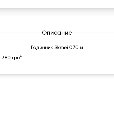
Описание
Годинник Skmei 070 м
т 380 грн*
График работы
Навигаци
ПН-ПТ:
7:00-18:00
Катало
СБ-ВС:
10:00-18:00
Франш