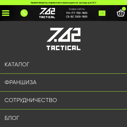
Прямой импортер снаряжения и производитель одежды для ЗСУ
0
График работы
UK
ПН-ПТ:
7:00-18:00
СБ-ВС:
10:00-18:00
Главная
>
Каталог
>
Шапки и Бейсболки
>
Арафатка Серая
КАТАЛОГ
ФРАНШИЗА
СОТРУДНИЧЕСТВО
БЛОГ