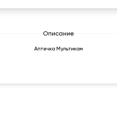
Описание
Аптечка Мультикам
График работы
Навигаци
ПН-ПТ:
7:00-18:00
Катало