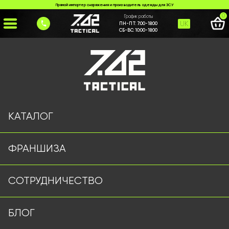
Прямой импортер снаряжения и производитель одежды для ЗСУ
0
График работы
UK
ПН-ПТ:
7:00-18:00
СБ-ВС:
10:00-18:00
Главная
>
Каталог
>
>
taktychnyi-teleskopichnyi-karabin
Страница не найдена
КАТАЛОГ
ФРАНШИЗА
Военная одежда оптом | Военная форма от
СОТРУДНИЧЕСТВО
производителя 7.62 Tactical
Подписывайтесь на наш Telegram канал
БЛОГ