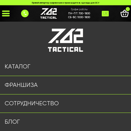
Прямой импортер снаряжения и производитель одежды для ЗСУ
0
График работы
UK
ПН-ПТ:
7:00-18:00
СБ-ВС:
10:00-18:00
Главная
>
Каталог
>
>
maskuvalna-strichka
Страница не найдена
КАТАЛОГ
ФРАНШИЗА
Военная одежда оптом | Военная форма от
СОТРУДНИЧЕСТВО
производителя 7.62 Tactical
Подписывайтесь на наш Telegram канал
БЛОГ