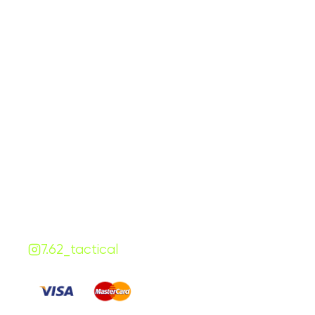
График работы
Навигаци
ПН-ПТ:
7:00-18:00
Катало
СБ-ВС:
10:00-18:00
Франш
Контакты
Сотруд
+380 (68) 843-7777
Блог
Viber
Telegram
Чат
7.62.tactical.opt@gmail.com
Одесса, Украина
7.62_tactical
Платите
: