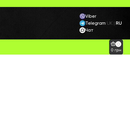
Viber
Telegram
RU
UK
|
Чат
0
0
грн