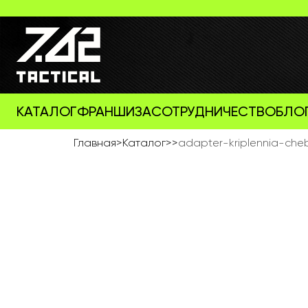
КАТАЛОГ
ФРАНШИЗА
СОТРУДНИЧЕСТВО
БЛО
Главная
>
Каталог
>
>
adapter-kriplennia-che