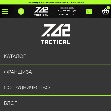
Прямой импортер снаряжения и производитель одежды для ЗСУ
0
График работы
UK
ПН-ПТ:
7:00-18:00
СБ-ВС:
10:00-18:00
Главная
>
Каталог
>
>
krosivky-a3-olyva
Страница не найдена
КАТАЛОГ
ФРАНШИЗА
Военная одежда оптом | Военная форма от
СОТРУДНИЧЕСТВО
производителя 7.62 Tactical
Подписывайтесь на наш Telegram канал
БЛОГ