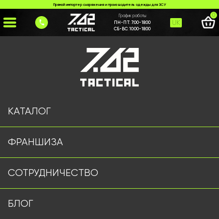
Прямой импортер снаряжения и производитель одежды для ЗСУ
0
График работы
UK
ПН-ПТ:
7:00-18:00
СБ-ВС:
10:00-18:00
Главная
>
Каталог
>
>
%2B380%20(68)%20843-7777
Страница не найдена
КАТАЛОГ
ФРАНШИЗА
Военная одежда оптом | Военная форма от
СОТРУДНИЧЕСТВО
производителя 7.62 Tactical
Подписывайтесь на наш Telegram канал
БЛОГ