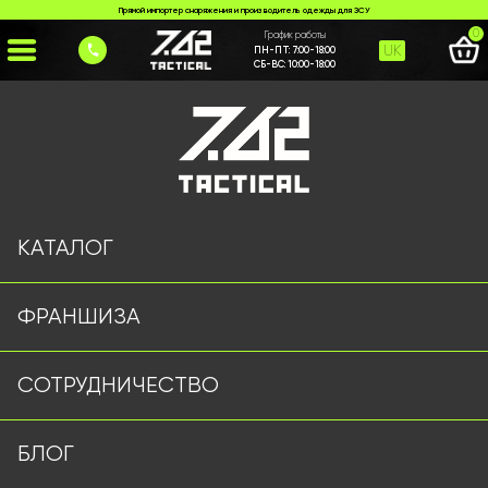
Прямой импортер снаряжения и производитель одежды для ЗСУ
0
График работы
UK
ПН-ПТ:
7:00-18:00
СБ-ВС:
10:00-18:00
Главная
>
Каталог
>
Шлемы и Балистика
>
Набір з рельсів на каску олива
КАТАЛОГ
ФРАНШИЗА
СОТРУДНИЧЕСТВО
БЛОГ