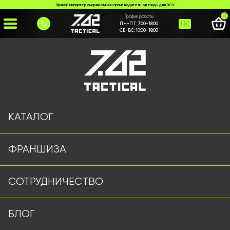
Прямой импортер снаряжения и производитель одежды для ЗСУ
0
График работы
UK
ПН-ПТ:
7:00-18:00
СБ-ВС:
10:00-18:00
Главная
>
Каталог
>
Шлемы и Балистика
>
Набір з рельсів на каску ч
КАТАЛОГ
ФРАНШИЗА
СОТРУДНИЧЕСТВО
БЛОГ