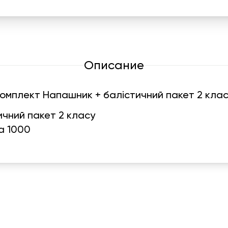
Описание
омплект Напашник + балістичний пакет 2 кла
ичний пакет 2 класу
График работы
Навигаци
ПН-ПТ:
7:00-18:00
Катало