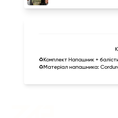
К
♻️Комплект Напашник + баліст
Военная одежда оптом
| Военная форма от