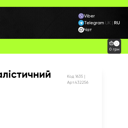
Viber
Telegram
RU
UK
|
Чат
0
0
грн
алістичний
Код
1635
|
Арт.432256