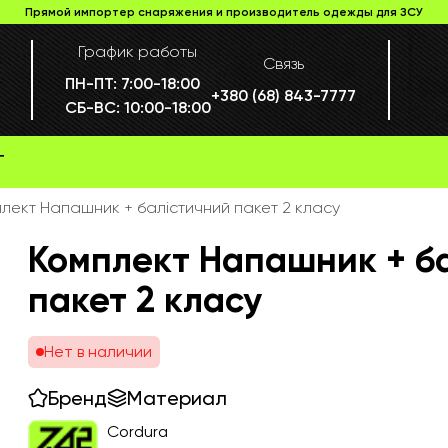
Прямой импортер снаряжения и производитель одежды для ЗСУ
График работы
Связь
ПН-ПТ:
7:00-18:00
+380 (68) 843-7777
СБ-ВС:
10:00-18:00
Г
лект Напашник + балістичний пакет 2 класу
Комплект Напашник + б
пакет 2 класу
Нет в наличии
Бренд
Материал
Cordura