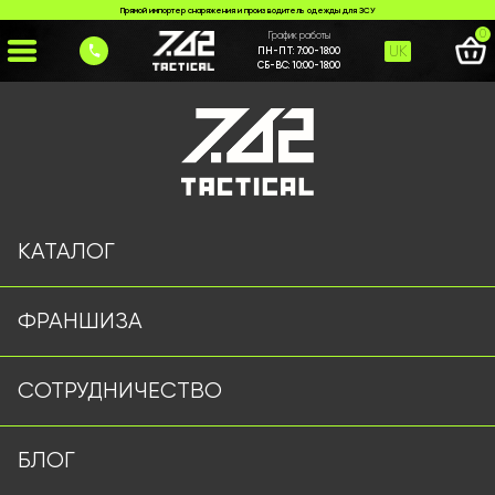
Прямой импортер снаряжения и производитель одежды для ЗСУ
0
График работы
UK
ПН-ПТ:
7:00-18:00
СБ-ВС:
10:00-18:00
Главная
>
Каталог
>
Шлемы и Балистика
>
Кавер Single Sword мультикам
КАТАЛОГ
ФРАНШИЗА
СОТРУДНИЧЕСТВО
БЛОГ