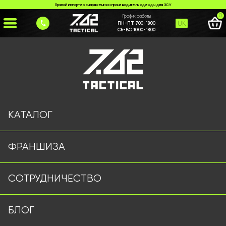
Прямой импортер снаряжения и производитель одежды для ЗСУ
0
График работы
UK
ПН-ПТ:
7:00-18:00
СБ-ВС:
10:00-18:00
Главная
>
Каталог
>
Шлемы и Балистика
>
Балістичні окуляри на каску койот
КАТАЛОГ
ФРАНШИЗА
СОТРУДНИЧЕСТВО
БЛОГ