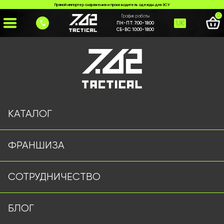
Прямой импортер снаряжения и производитель одежды для ЗСУ
0
График работы
UK
ПН-ПТ:
7:00-18:00
СБ-ВС:
10:00-18:00
Главная
>
Каталог
>
Шлемы и Балистика
>
Балістичні бокові пакети
КАТАЛОГ
ФРАНШИЗА
СОТРУДНИЧЕСТВО
БЛОГ