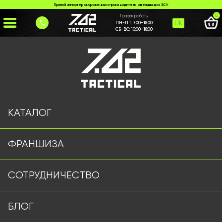
Прямой импортер снаряжения и производитель одежды для ЗСУ
0
График работы
UK
ПН-ПТ:
7:00-18:00
СБ-ВС:
10:00-18:00
Главная
>
Каталог
>
>
sholom-fast-z-pidvisnoiu-systemoiu-wendy-u-zbori
Страница не найдена
КАТАЛОГ
ФРАНШИЗА
Военная одежда оптом | Военная форма от
СОТРУДНИЧЕСТВО
производителя 7.62 Tactical
Подписывайтесь на наш Telegram канал
БЛОГ