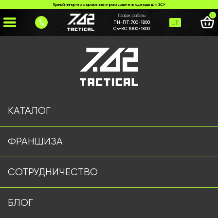
Прямой импортер снаряжения и производитель одежды для ЗСУ
0
График работы
UK
ПН-ПТ:
7:00-18:00
СБ-ВС:
10:00-18:00
Главная
>
Каталог
>
>
balistychni-okuliary-na-kasku-koiot
Страница не найдена
КАТАЛОГ
ФРАНШИЗА
Военная одежда оптом | Военная форма от
СОТРУДНИЧЕСТВО
производителя 7.62 Tactical
Подписывайтесь на наш Telegram канал
БЛОГ