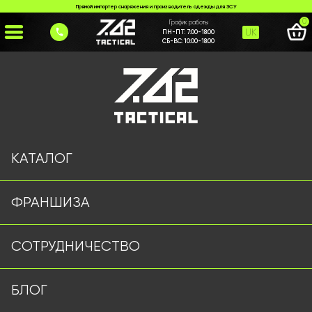
Прямой импортер снаряжения и производитель одежды для ЗСУ
0
График работы
UK
ПН-ПТ:
7:00-18:00
СБ-ВС:
10:00-18:00
Главная
>
Каталог
>
Шапки и Бейсболки
>
Тактична панама 7.62 tactical олива з вушками
КАТАЛОГ
ФРАНШИЗА
СОТРУДНИЧЕСТВО
БЛОГ