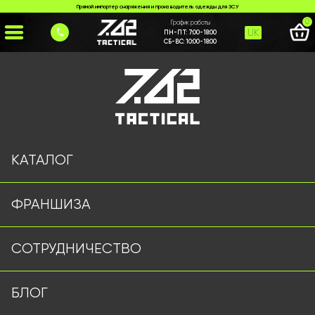
Прямой импортер снаряжения и производитель одежды для ЗСУ
0
График работы
UK
ПН-ПТ:
7:00-18:00
СБ-ВС:
10:00-18:00
Главная
>
Каталог
>
Шапки и Бейсболки
>
Тактична панама 7.62 tactical мультикам з вушками
КАТАЛОГ
ФРАНШИЗА
СОТРУДНИЧЕСТВО
БЛОГ