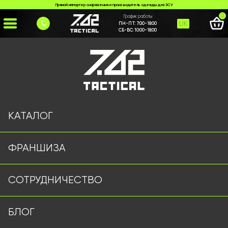
Прямой импортер снаряжения и производитель одежды для ЗСУ
0
График работы
UK
ПН-ПТ:
7:00-18:00
СБ-ВС:
10:00-18:00
Главная
>
Каталог
>
>
panama-softshell-762-tactical-chorna
Страница не найдена
КАТАЛОГ
ФРАНШИЗА
Военная одежда оптом | Военная форма от
СОТРУДНИЧЕСТВО
производителя 7.62 Tactical
Подписывайтесь на наш Telegram канал
БЛОГ