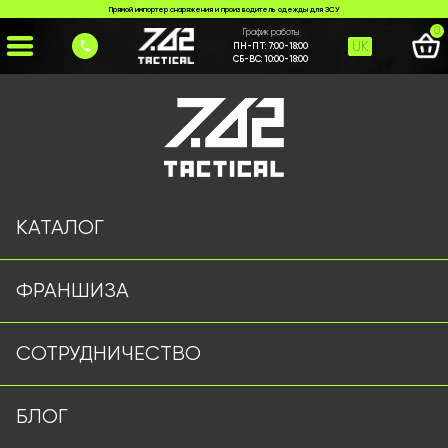
Прямой импортер снаряжения и производитель одежды для ЗСУ
0
График работы
UK
ПН-ПТ:
7:00-18:00
СБ-ВС:
10:00-18:00
Главная
>
Каталог
>
Шапки и Бейсболки
>
Кепка олива
КАТАЛОГ
ФРАНШИЗА
СОТРУДНИЧЕСТВО
БЛОГ