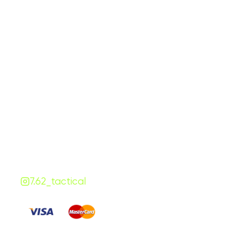
График работы
Навигаци
ПН-ПТ:
7:00-18:00
Катало
СБ-ВС:
10:00-18:00
Франш
Контакты
Сотруд
+380 (68) 843-7777
Блог
Viber
Telegram
Чат
7.62.tactical.opt@gmail.com
Одесса, Украина
7.62_tactical
Платите
: