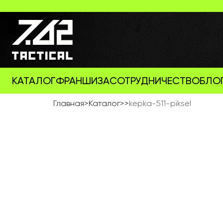
КАТАЛОГ
ФРАНШИЗА
СОТРУДНИЧЕСТВО
БЛО
Главная
>
Каталог
>
>
kepka-511-piksel