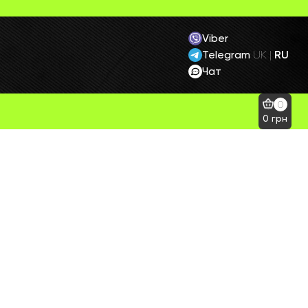
Viber
Telegram
RU
UK
|
Чат
0
0
грн